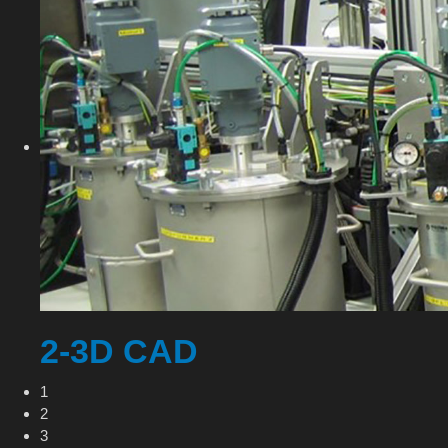
2-3D CAD
1
2
3